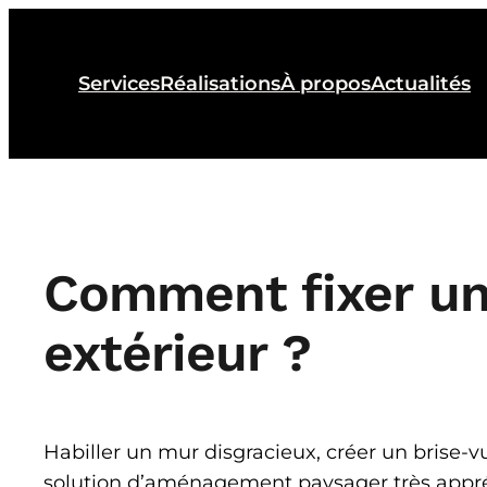
Aller
au
contenu
Services
Réalisations
À propos
Actualités
Comment fixer un 
extérieur ?
Habiller un mur disgracieux, créer un brise-v
solution d’aménagement paysager très appréc