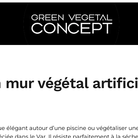
mur végétal artific
ue élégant autour d’une piscine ou végétaliser une
iée dans le Var. Il résiste parfaitement à la séc