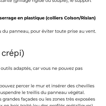
stante (grillage rigide ou souple), le support
 serrage en plastique (colliers Colson/Rislan)
u du panneau, pour éviter toute prise au vent.
 crépi)
 outils adaptés, car vous ne pouvez pas
 pouvez percer le mur et insérer des chevilles
uspendre le treillis du panneau végétal.
s grandes façades ou les zones très exposées
 en bois traité (ou des profilés métalliques)