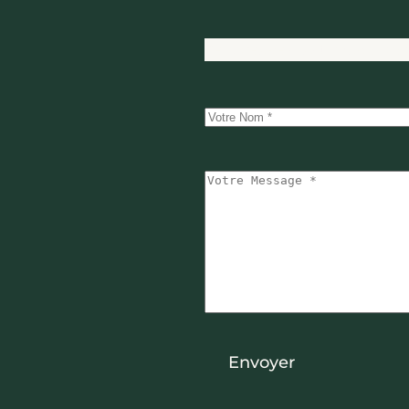
Services
Réalisations
À prop