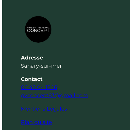
Adresse
Sanary-sur-mer
Contact
06 48 04 15 16
gvconcept83@gmail.com
Mentions Légales
Plan du site