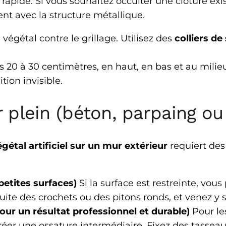
s rapide. Si vous souhaitez occulter une clôture exi
ent avec la structure métallique.
égétal contre le grillage. Utilisez des
colliers de
es 20 à 30 centimètres, en haut, en bas et au milie
tion invisible.
r plein (béton, parpaing ou
étal artificiel sur un mur extérieur
requiert des
 petites surfaces)
Si la surface est restreinte, vous
ite des crochets ou des pitons ronds, et venez y s
our un résultat professionnel et durable)
Pour le
réer une ossature intermédiaire. Fixez des tasseaux