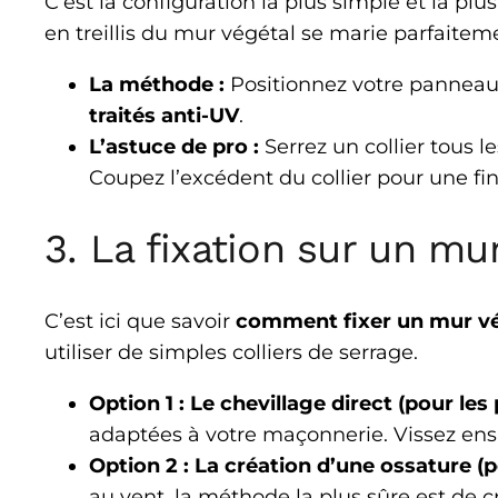
C’est la configuration la plus simple et la plu
en treillis du mur végétal se marie parfaitem
La méthode :
Positionnez votre panneau v
traités anti-UV
.
L’astuce de pro :
Serrez un collier tous l
Coupez l’excédent du collier pour une fini
3. La fixation sur un mu
C’est ici que savoir
comment fixer un mur vég
utiliser de simples colliers de serrage.
Option 1 : Le chevillage direct (pour les
adaptées à votre maçonnerie. Vissez ensu
Option 2 : La création d’une ossature (p
au vent, la méthode la plus sûre est de c