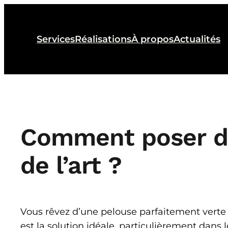
Aller
au
contenu
Services
Réalisations
À propos
Actualités
Comment poser du
de l’art ?
Vous rêvez d’une pelouse parfaitement verte to
est la solution idéale, particulièrement dans l