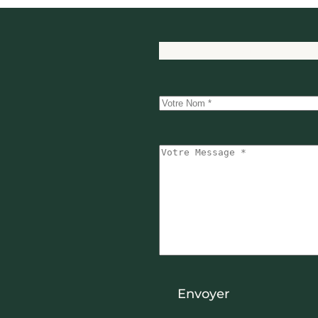
Services
Réalisations
À prop