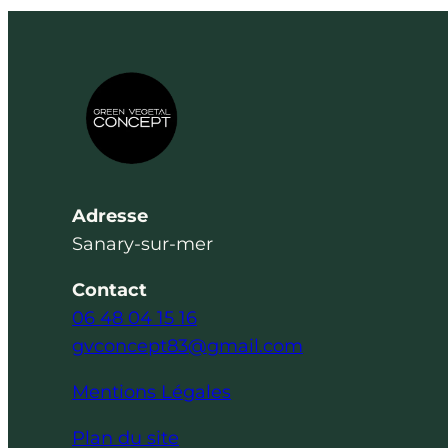
Adresse
Sanary-sur-mer
Contact
06 48 04 15 16
gvconcept83@gmail.com
Mentions Légales
Plan du site