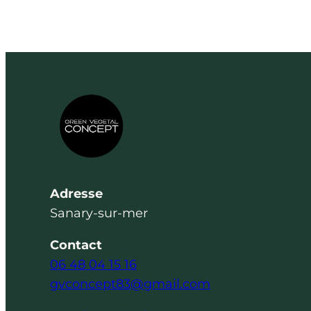
Adresse
Sanary-sur-mer
Contact
06 48 04 15 16
gvconcept83@gmail.com